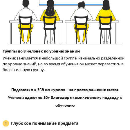
СМС-отчетность родителям после урока
После каждого урока родитель получает СМС с оценками реб
за работу на уроке, тестирование и домашнее задание.