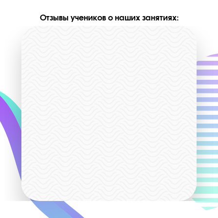
Дополнительные бонусы действуют до 31 авгу
Вся теория по предмету в
записи на платформе
Ученик сможет вне занятий
дополнительно изучать предмет по
специально отснятым видео. Весь
материал разбит по темам на короткие