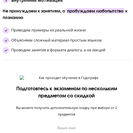
Объясняем сложный материал простым языком
Проводим занятия в формате диалога, а не лекций
Дисциплина в учебе
Помогаем школьнику
выработать
самодисциплину и
привычку учиться
Ставим строгие дедлайны выполнения Д/з
Обучаем тайм-менеджменту
Создали атмосферу, где пропускать занятия — некруто
Внутренняя мотивация
Не принуждаем к занятиям, а
пробуждаем любопытст