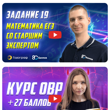
Я даю согласие на
обработку персональных данных
и принимаю
политику конфиденциальности
Я согласен получать
рекламные и информационные сообщения
Вы будете заниматься с лучшими преподавател
Красногорска
Посмотрите, как мы объясняем материал